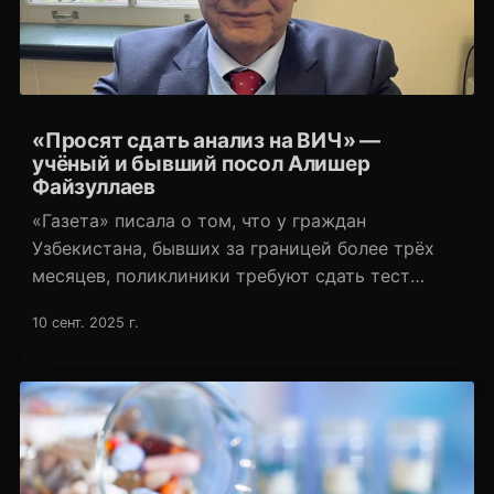
«Просят сдать анализ на ВИЧ» —
учёный и бывший посол Алишер
Файзуллаев
«Газета» писала о том, что у граждан
Узбекистана, бывших за границей более трёх
месяцев, поликлиники требуют сдать тест
на ВИЧ. С такой же проблемой столкнулся экс-
10 сент. 2025 г.
посол в ряде стран Европы, бывший замглавы
МИДа, известный учёный и писатель Алишер
Файзуллаев.