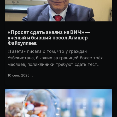
«Просят сдать анализ на ВИЧ» —
учёный и бывший посол Алишер
Файзуллаев
«Газета» писала о том, что у граждан
Узбекистана, бывших за границей более трёх
месяцев, поликлиники требуют сдать тест
на ВИЧ. С такой же проблемой столкнулся экс-
10 сент. 2025 г.
посол в ряде стран Европы, бывший замглавы
МИДа, известный учёный и писатель Алишер
Файзуллаев.