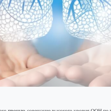
орке
прошло
совещание высокого уровня ООН по т