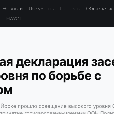
Новости
Документы
Проекты
Объявления
е
HAYOT
ая декларация зас
овня по борьбе с
ом
-Йорке прошло совещание высокого уровня 
о принятие государствами-членами ООН Поли