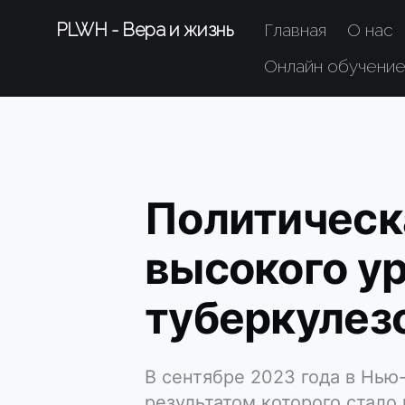
PLWH - Вера и жизнь
Главная
О нас
Онлайн обучени
Политическ
высокого ур
туберкулез
В сентябре 2023 года в Нью
результатом которого стал