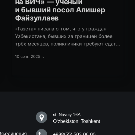
на ВИЧ» — учёный
и бывший посол Алишер
Файзуллаев
«Газета» писала о том, что у граждан
Узбекистана, бывших за границей более
трёх месяцев, поликлиники требуют сдать
тест на ВИЧ. С такой же проблемой
10 сент. 2025 г.
столкнулся экс-посол в ряде стран
Европы, бывший замглавы МИДа,
известный учёный и писатель Алишер
Файзуллаев.
st. Navoiy 16A
Oʻzbekiston, Toshkent
бъединения
+998(55) 503-06-00