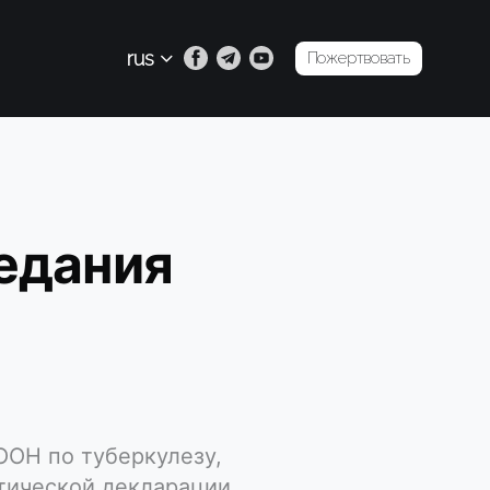
rus
Пожертвовать
едания
ООН по туберкулезу,
тической декларации.