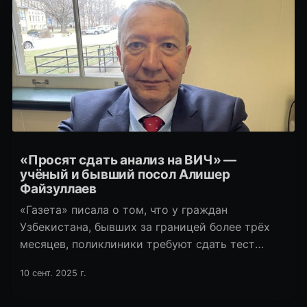
«Просят сдать анализ на ВИЧ» —
учёный и бывший посол Алишер
Файзуллаев
«Газета» писала о том, что у граждан
Узбекистана, бывших за границей более трёх
месяцев, поликлиники требуют сдать тест
на ВИЧ. С такой же проблемой столкнулся экс-
10 сент. 2025 г.
посол в ряде стран Европы, бывший замглавы
МИДа, известный учёный и писатель Алишер