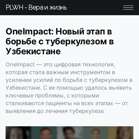
PLWH - Вера и жизнь
OneImpact: Новый этап в
борьбе с туберкулезом в
Узбекистане
OneImpact — это цифровая технология,
которая стала важным инструментом в
усилении усилий по борьбе с туберкулезом в
Узбекистане. С ее помощью удалось выявить
ключевые проблемы, с которыми
сталкиваются пациенты на всех этапах — от
выявления до лечения туберкулеза