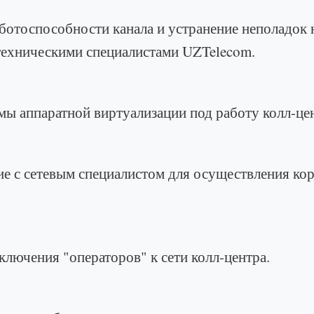
обности канала и устранение неполадок на 
техническими специалистами UZTelecom.
атной виртуализации под работу колл-цен
вым специалистом для осуществления коррек
 "операторов" к сети колл-центра.