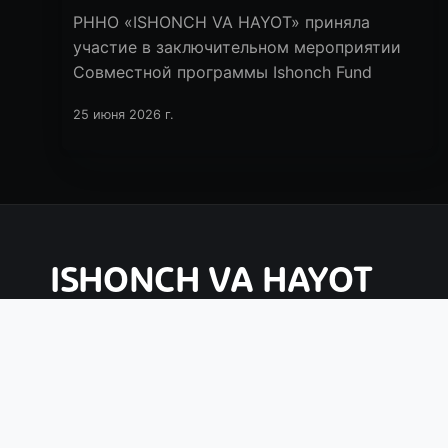
РННО «ISHONCH VA HAYOT» приняла
участие в заключительном мероприятии
Совместной программы Ishonch Fund
25 июня 2026 г.
ISHONCH VA HAYOT
Главная
Новости
О нас
Документы
Проекты
О
© РННО «ISHONCH VA HAYOT», 2019—2026