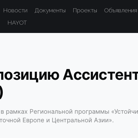
Новости
Документы
Проекты
Объявления
е
HAYOT
позицию Ассистент
)
 рамках Региональной программы «Устойчи
сточной Европе и Центральной Азии».