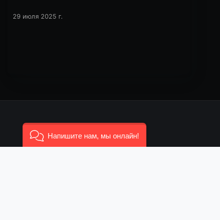
29 июля 2025 г.
ВЕРА И ЖИЗНЬ
Напишите нам, мы онлайн!
Объединение, всесторонняя
поддержка людей, живущих с ВИЧ
(ЛЖВ), особо затронутых групп
населения (ОЗГН) их близких,
улучшение качества и достоинства
их жизни, борьба против стигмы и
дискриминации.