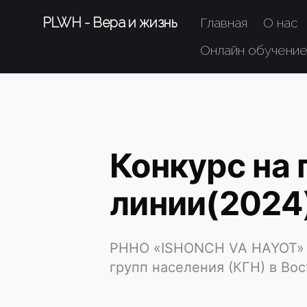
PLWH - Вера и жизнь
Главная
О нас
Онлайн обучени
Конкурс на 
линии(2024
РННО «ISHONCH VA HAYOT» в
групп населения (КГН) в Во